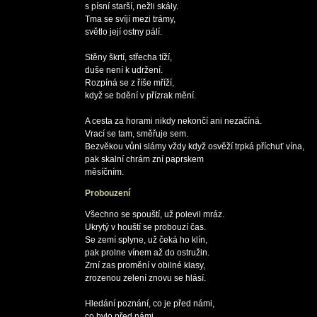
s písní starší, nežli skály.

Tma se svíjí mezi trámy,

světlo její ostny pálí.

Stěny škrtí, střecha tíží,

duše není k udržení.

Rozpíná se z říše mříží,

když se bdění v přízrak mění.

A cesta za horami nikdy nekončí ani nezačíná.

Vrací se tam, směřuje sem.

Bezvěkou vůni slámy vždy když osvěží trpká příchuť vína,

pak skalní chrám zní paprskem

Probouzení
Všechno se spouští, už polevil mráz.

Ukrytý v houští se probouzí čas.

Se zemí splyne, už čeká ho klín,

pak prolne vínem až do ostružin.

Zrní zas promění v obilné klasy,

zrozenou zelení znovu se hlásí.

Hledání poznání, co je před námi,

co bylo před námi.
