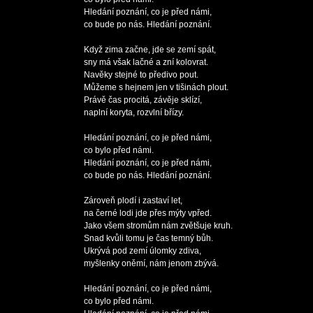
Hledání poznání, co je před námi,

co bude po nás. Hledání poznání.

Když zima začne, jde se zemí spát,

sny má však lačné a zní kolovrat.

Navěky stejné to předivo pout.

Můžeme s hejnem jen v tišinách plout.

Právě čas procitá, závěje sklízí,

naplní koryta, rozvlní břízy.

Hledání poznání, co je před námi,

co bylo před námi.

Hledání poznání, co je před námi,

co bude po nás. Hledání poznání.

Zároveň plodí i zastaví let,

na černé lodi jde přes mýty vpřed.

Jako všem stromům nám zvětšuje kruh.

Snad kvůli tomu je čas temný bůh.

Ukrývá pod zemí úlomky zdiva,

myšlenky oněmí, nám jenom zbývá.

Hledání poznání, co je před námi,

co bylo před námi.
