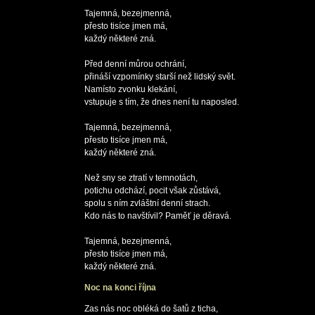
Tajemná, bezejmenná,

přesto tisíce jmen má,

každý některé zná.

Před denní můrou ochrání,

přináší vzpomínky starší než lidský svět.

Namísto zvonku klekání,

vstupuje s tím, že dnes není tu naposled.

Tajemná, bezejmenná,

přesto tisíce jmen má,

každý některé zná.

Než sny se ztratí v temnotách,

potichu odchází, pocit však zůstává,

spolu s ním zvláštní denní strach.

Kdo nás to navštívil? Paměť je děravá.

Tajemná, bezejmenná,

přesto tisíce jmen má,

Noc na konci října
Zas nás noc obléká do šatů z ticha,
