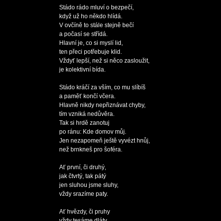
Stádo rádo mluví o bezpečí,

když už ho někdo hlídá.

V ovčíně to stále stejně bečí

a počasí se střídá.

Hlavní je, co si myslí lid,

ten přeci potřebuje klid.

Vždyť lepší, než si něco zasloužit,

je kolektivní bída.

Stádo kráčí za vším, co mu slíbíš

a paměť končí včera.

Hlavně nikdy nepřiznávat chyby,

tím vzniká nedůvěra.

Tak si hrdě zanotuj

po ránu: Kde domov můj.

Jen nezapomeň ještě vyvézt hnůj,

než brnkneš pro šoféra.

Ať první, či druhý,

jak čtvrtý, tak pátý

jen sluhou jsme sluhy,

vždy srazíme paty.

Ať hvězdy, či pruhy

vždy tesáme dláty
