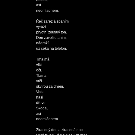
asi

neomládnem.

Řeč zarezlá spaním

vyráží

prvotní zoufalý tón.

Den zavelí dlaním,

nádraží

už čeká na telefon.

Tma má

vlčí

oči.

Tlama

vrčí 

škvírou za dnem.

Voda

hasí

dřevo.

Škoda,

asi

neomládnem.

Ztracený den a ztracená noc.
