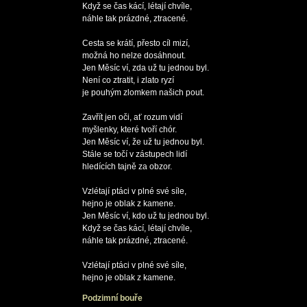
Když se čas kácí, létají chvíle, 

náhle tak prázdné, ztracené.

Cesta se krátí, přesto cíl mizí,

možná ho nelze dosáhnout.

Jen Měsíc ví, zda už tu jednou byl.

Není co ztratit, i zlato ryzí

je pouhým zlomkem našich pout.

Zavřít jen oči, ať rozum vidí

myšlenky, které tvoří chór.

Jen Měsíc ví, že už tu jednou byl.

Stále se točí v zástupech lidí

hledících tajně za obzor.

Vzlétají ptáci v plné své síle,

hejno je oblak z kamene.

Jen Měsíc ví, kdo už tu jednou byl.

Když se čas kácí, létají chvíle, 

náhle tak prázdné, ztracené.

Vzlétají ptáci v plné své síle,

Podzimní bouře