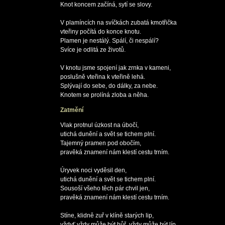
Knot koncem začíná, sytí se slovy.

V plamíncích na svíčkách zubatá kmotřička

vteřiny počítá do konce knotu.

Plamen je nestálý. Spálí, či nespálí?

Svíce je odlitá ze životů.

V knotu jsme spojení jak zrnka v kameni,

poslušně vteřina k vteřině lehá.

Splývají do sebe, do dálky, za nebe.

Zatmění
Vlak protnul úzkost na úbočí,

utichá dunění a svět se tichem plní.

Tajemný pramen pod obočím,

pravěká znamení nám klestí cestu trním.

Úryvek noci vyděsil den,

utichá dunění a svět se tichem plní.

Sousoší všeho těch pár chvil jen,

pravěká znamení nám klestí cestu trním.

Stíne, klidně zuř v klíně starých lip,

vždyť vždy může být hůř, vždy může být líp.
