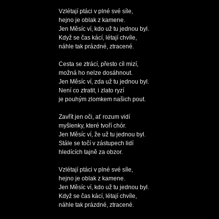
Vzlétají ptáci v plné své síle,

hejno je oblak z kamene.

Jen Měsíc ví, kdo už tu jednou byl.

Když se čas kácí, létají chvíle,

náhle tak prázdné, ztracené.

Cesta se ztrácí, přesto cíl mizí,

možná ho nelze dosáhnout.

Jen Měsíc ví, zda už tu jednou byl.

Není co ztratit, i zlato ryzí

je pouhým zlomkem našich pout.

Zavřít jen oči, ať rozum vidí

myšlenky, které tvoří chór.

Jen Měsíc ví, že už tu jednou byl.

Stále se točí v zástupech lidí

hledících tajně za obzor.

Vzlétají ptáci v plné své síle,

hejno je oblak z kamene.

Jen Měsíc ví, kdo už tu jednou byl.

Když se čas kácí, létají chvíle,

náhle tak prázdné, ztracené.
