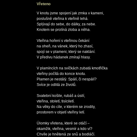
Vřeteno
V knotu jsme spojení jak zrnka v kameni,

poslušně vteřina k vteřině lehá.

Splývají do sebe, do dálky, za nebe.

Knotem se prolíná zloba a něha.

Vteřina hoření s vteřinou čekání

na oheň, na vánek, který ho zhasí,

spojí se v plameni, který se naklání.

V předivu hádanek zmírají hlasy.

V plamíncích na svíčkách zubatá kmotřička

vteřiny počítá do konce knotu.

Plamen je nestálý. Spálí, či nespálí?

Svíce je odlitá ze životů.

Svatební košile, rubáš a úsilí,

vteřina, století, tisíciletí.

Na věky do cíle, v kterém se zrodily,

prostorem v objetí vteřiny letí.

Úlomky vřetena, které se otáčí –

okamžik, vteřina, vesmír a kdo ví?

Chvíle je hnětená ze snů a bodláčí.
