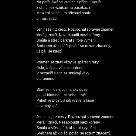
Na patře škrábe vzduch s příchutí kouře

z ohňů, jež vznikají na pasekách.

Mrazení slabé – to příchozí bouře

přináší strach.

Jen nesejít z cesty. Rozpoznat správně znamení,

která ji značí. Nezabloudit mezi kořeny.

Smůla a štěstí párkrát si role vymění.

Smíchem až k pláči potácí se rozum ztracený,

už pálí se klestí.

Pramen se ztratí vždy ve spárech řeky

čisté, či špinavé, rozbouřené.

V bezpečí slatin se skrývají věky

u pramene. 

Staví se mosty, co majáky duše

plující hladinou, za sebou svět.

Příběh je prostý a jak výstřel z kuše 

nevratný zpět.

Jen nesejít z cesty. Rozpoznat správně znamení,

která ji značí. Nezabloudit mezi kořeny.

Smůla a štěstí párkrát si role vymění.

Smíchem až k pláči potácí se rozum ztracený,
