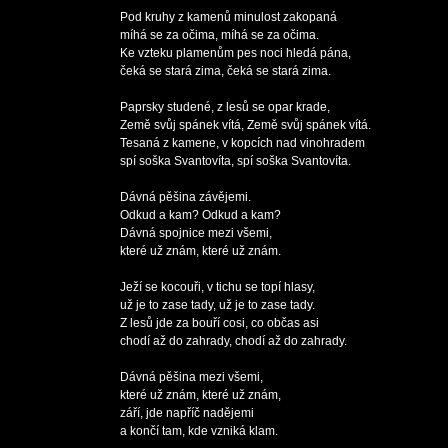
Pod kruhy z kamenů minulost zakopaná

míhá se za očima, míhá se za očima.

Ke vzteku plamenům pes noci hledá pána,

čeká se stará zima, čeká se stará zima.

Paprsky studené, z lesů se opar krade,

Země svůj spánek vítá, Země svůj spánek vítá.

Tesaná z kamene, v kopcích nad vinohradem

spí soška Svantovíta, spí soška Svantovíta.

Dávná pěšina závějemi.

Odkud a kam? Odkud a kam?

Dávná spojnice mezi všemi,

které už znám, které už znám.

Ježí se kocouři, v tichu se topí hlasy,

už je to zase tady, už je to zase tady.

Z lesů jde za bouří cosi, co občas asi

chodí až do zahrady, chodí až do zahrady.

Dávná pěšina mezi všemi, 

které už znám, které už znám,

září, jde napříč nadějemi
