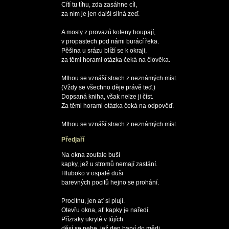
Cítí tu tíhu, zda zasáhne cíl,

za ním je jen další silná zeď.

A mosty z provazů koleny houpají,

v propastech pod námi burácí řeka.

Pěšina u srázu blíží se k okraji,

za těmi horami otázka čeká na člověka.

Mlhou se vznáší strach z neznámých míst.

(Vždy se všechno děje právě teď.)

Dopsaná kniha, však nelze ji číst.

Za těmi horami otázka čeká na odpověď.

Předjaří
Na okna zoufale buší

kapky, jež u stromů nemají zastání.

Hluboko v ospalé duši

barevných pocitů hejno se prohání.

Procitnu, jen ať si plují.

Otevřu okna, ať kapky je naředí.

Přízraky ukryté v tújích

děsí se nebe, jež den barví do mědi.
