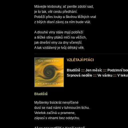
Mávejte klobouky, ať pentle zdobí sad,

je to tak, vítr cestu předhání.

Poběží přes louky a škvírou těžkých vrat

z bílých dlaní závoj za ním bude vlát.

A dlouhé vlny stále myjí pobřeží

a těžké stíny ptáků mlčí na věžích,

jak dnešní viny za dny včerejší.

VZLÉTAJÍ PTÁCI
Bludiště
:::
Jen měsíc
:::
Podzimní bo
Srpnová neděle
:::
Ve vánku
:::
V teku
Bludiště
Myšlenky tisíckrát nevyřčené

dusí se nad námi v tuhnoucím tichu.

Veletok začíná u pramene,

zápasí s vlnami bez oddychu.
