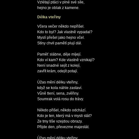
Vzlétají ptáci v plné své síle,

Délka vteřiny
Včera večer někdo nepřišel.

Kdo to byl? Jak vlastně vypadal?

Myslí přešel jako hejno včel.

Stíny chvil pamětí plují dál.

Paměť slábne, děje míjejí.

Kdo ví kam? Kde vlastně vznikají?

Není snadné sejít z kolejí,

zavřít krám, odejít potají.

Úžas mění délku vteřiny,

když se kola náhle zastaví.

Vůně tlení, sena, zvěřiny.

Soumrak volá rosu do trávy.

Někdo přišel, někdo odchází.

Kdo je ten, který má v mysli stát?

Ze tmy tiše vzejdou obrazy.

Přijde den, převezme majestát.

Úžas mění délku vteřiny,
