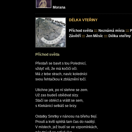
Morana
DÉLKA VTEŘINY
Příchod světla
:::
Neznámá místa
:::
P
Závětří
:::
Jen Měsíc
:::
Délka vteřiny
Příchod světla
Přestaň se bavit s tou Polednicí,

vždyť víš, že má kočičí oči.

Má z tebe strach, navíc koledníci

svou řehtačkou k zbláznění točí.

Utichne jek, po ní slehne se zem.

Už zas budeš obědvat slzy.

Stačí se obléct a vrátit se sem,

s Klekánicí setkáš se brzy.

Ostatky Smrtky v nánosu na břehu tlejí.

Proutí a kvítí splétá tam čas do nadějí.

V místech, jež budí se ve vzpomínkách,
