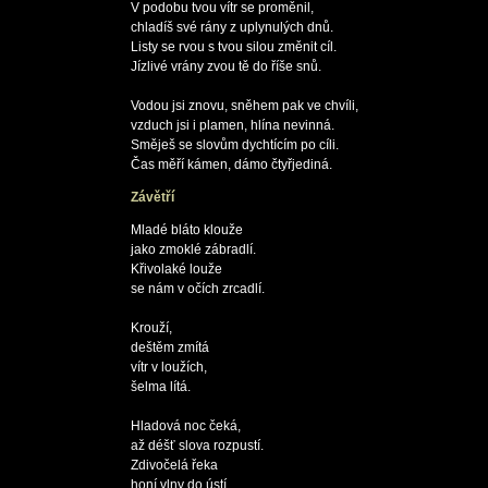
V podobu tvou vítr se proměnil,

chladíš své rány z uplynulých dnů.

Listy se rvou s tvou silou změnit cíl.

Jízlivé vrány zvou tě do říše snů.

Vodou jsi znovu, sněhem pak ve chvíli,

vzduch jsi i plamen, hlína nevinná.

Směješ se slovům dychtícím po cíli.

Závětří
Mladé bláto klouže

jako zmoklé zábradlí.

Křivolaké louže

se nám v očích zrcadlí.

Krouží,

deštěm zmítá

vítr v loužích,

šelma lítá.

Hladová noc čeká,

až déšť slova rozpustí.

Zdivočelá řeka

honí vlny do ústí.
