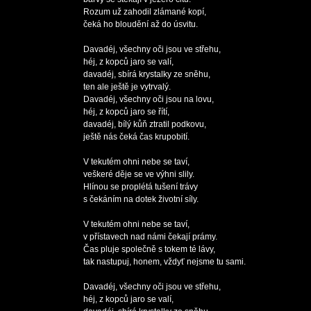
Rozum už zahodil zlámané kopí,

čeká ho bloudění až do úsvitu.

Davadéj, všechny oči jsou ve střehu,

héj, z kopců jaro se valí,

davadéj, sbírá krystalky ze sněhu,

ten ale ještě je vytrvalý.

Davadéj, všechny oči jsou na lovu,

héj, z kopců jaro se řítí,

davadéj, bílý kůň ztratil podkovu,

ještě nás čeká čas krupobití.

V tekutém ohni nebe se taví,

veškeré děje se ve výhni slily.

Hlínou se proplétá tušení trávy

s čekáním na dotek životní síly.

V tekutém ohni nebe se taví,

v přístavech nad námi čekají prámy.

Čas pluje společně s tokem té lávy,

tak nastupuj, honem, vždyť nejsme tu sami.

Davadéj, všechny oči jsou ve střehu,

héj, z kopců jaro se valí,
