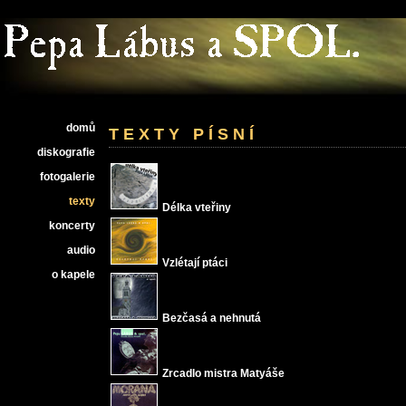
domů
TEXTY PÍSNÍ
diskografie
fotogalerie
texty
Délka vteřiny
koncerty
audio
Vzlétají ptáci
o kapele
Bezčasá a nehnutá
Zrcadlo mistra Matyáše