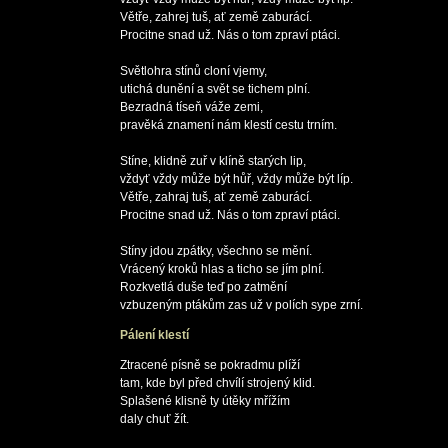
Větře, zahrej tuš, ať země zaburácí.

Procitne snad už. Nás o tom zpraví ptáci.

Světlohra stínů cloní vjemy,

utichá dunění a svět se tichem plní.

Bezradná tíseň váže zemi,

pravěká znamení nám klestí cestu trním.

Stíne, klidně zuř v klíně starých lip,

vždyť vždy může být hůř, vždy může být líp.

Větře, zahraj tuš, ať země zaburácí.

Procitne snad už. Nás o tom zpraví ptáci.

Stíny jdou zpátky, všechno se mění.

Vrácený kroků hlas a ticho se jím plní.

Rozkvetlá duše teď po zatmění

Pálení klestí
Ztracené písně se pokradmu plíží

tam, kde byl před chvílí strojený klid.

Splašené klisně ty útěky mřížím

daly chuť žít.
