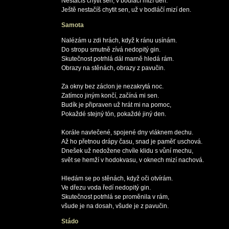
Nestačíš chytit sen, v bodláčí mizí den.

Samota
Nalézám u zdi hrách, když k ránu usínám.

Do stropu smutně zívá nedopitý gin.

Skutečnost potrhlá dál marně hledá rám.

Obrazy na stěnách, obrazy z pavučin.

Za okny bez záclon je nezakrytá noc.

Zatímco jiným končí, začíná mi sen.

Budík je připraven už hrát mi na pomoc,

Pokaždé stejný tón, pokaždé jiný den.

Korále navlečené, spojené dny vláknem dechu.

Až ho přetnou drápy času, snad je paměť uschová.

Dnešek už nedožene chvíle klidu s vůní mechu,

svět se hemží v hodokvasu, v oknech mizí nachová.

Hledám se po stěnách, když oči otvírám.

Ve dřezu voda ředí nedopitý gin.

Skutečnost potrhlá se proměnila v rám,

Stádo