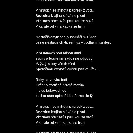
V mracích se mihotá paprsek života.

Bezedná krajina stává se písní.

Vítr dnes přichází s parukou ze sazí.

V karafě od vína kapka se tísní.

Nestačíš chytit sen, v bodláčí mizí den.

Ještě nestačíš chytit sen, už v bodláčí mizí den.

V hlubinách pod hlínou duní

zvony a bouře jim radostně odpoví.

Vzývají stopy všech vůní.

Společnou explozí vyvřou pak ve křoví.

Roky se ve víru točí.

Květina tradičně přivítá motýla.

Tisíce bukových očí

budou nám upřeně hledět zas do týla.

V mracích se mihotá paprsek života.

Bezedná krajina stává se písní.

Vítr dnes přichází s parukou ze sazí.

V karafě od vína kapka se tísní.
