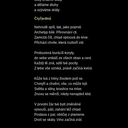
a děláme dluhy

Čtyřjediná
Nehnutě spíš, tak, jako poprvé.

Archetyp bílé. Přirovnání cti.

Zamrzlá číš, chlad vplouvá do krve.

Přichází chvíle, která rozboří zdi.

Probuzená burácíš koryty,

do sebe vnikáš ze všech stran a cest.

Každý tě zná, sdílí tvé pocity.

Z tebe vše vzniká, právě začíná kvést.

Kůže tvá z hlíny životem potí se.

Chmýří a chvění, vše, co může být.

Světla a stíny, kraslice na míse.

Znovu se měníš, nikdy nenajdeš klid.

V prvotní žár tvé bytí změněné

vysouší, pálí, zahání též chlad.

Postava z par, obličej z plamene.

Drolí se skály. Víno začíná zrát.
