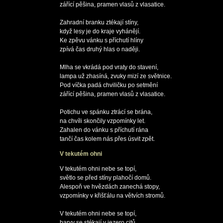
zářící pěšina, pramen vlasů z vlasatice.

Zahradní branku ztékají stíny, 

když lesy je do kraje vyhánějí.

Ke zpěvu vánku s příchutí hlíny

zpívá čas druhý hlas o naději.

Mlha se vkrádá pod vraty do stavení,

lampa už zhasíná, zvuky mizí ze světnice.

Pod víčka padá chviličku po setmění

zářící pěšina, pramen vlasů z vlasatice.

Potichu ve spánku ztrácí se brána,

na chvíli skončily vzpomínky let.

Zahalen do vánku s příchutí rána

V tekutém ohni
V tekutém ohni nebe se topí, 

světlo se před stíny plahočí domů.

Alespoň ve hvězdách zanechá stopy,

vzpomínky v křišťálu na větvích stromů.

V tekutém ohni nebe se topí,

barvy se stékají v jezero citů.
