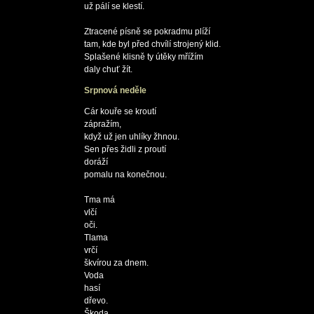
už pálí se klestí.

Ztracené písně se pokradmu plíží

tam, kde byl před chvílí strojený klid.

Splašené klisně ty útěky mřížím

Srpnová neděle
Cár kouře se kroutí 

zápražím,

když už jen uhlíky žhnou.

Sen přes židli z proutí

doráží 

pomalu na konečnou.

Tma má

vlčí

oči.

Tlama

vrčí 

škvírou za dnem.

Voda

hasí

dřevo.

Škoda,
