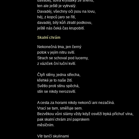
davadéj, sbírá krystalky ze sněhu,

ten ale ještě je vytrvalý.

Davadéj, všechny oči jsou na lovu,

héj, z kopců jaro se řítí,

davadéj, bílý kůň ztratil podkovu,

Skalní chrám
Nekonečná tma, jen černý

potok v jejím nitru svítí.

Strach se schoval pod lucerny,

z váziček ční luční kvítí.

Čtyři stěny, jedna střecha,

křehké je to naše žití.

Světlo proti stínu spěchá,

stín se nikdy nerozsvítí.

A cesta za horami nikdy nekončí ani nezačíná.

Vrací se tam, směřuje sem.

Bezvěkou vůni slámy vždy když osvěží trpká příchuť vína,

pak skalní chrám zní paprskem

měsíčním.

Vítr tančí skulinami
