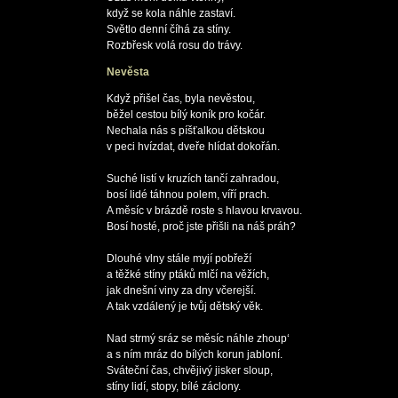
když se kola náhle zastaví.

Světlo denní číhá za stíny.

Nevěsta
Když přišel čas, byla nevěstou,

běžel cestou bílý koník pro kočár.

Nechala nás s píšťalkou dětskou

v peci hvízdat, dveře hlídat dokořán.

Suché listí v kruzích tančí zahradou,

bosí lidé táhnou polem, víří prach.

A měsíc v brázdě roste s hlavou krvavou.

Bosí hosté, proč jste přišli na náš práh?

Dlouhé vlny stále myjí pobřeží

a těžké stíny ptáků mlčí na věžích,

jak dnešní viny za dny včerejší.

A tak vzdálený je tvůj dětský věk.

Nad strmý sráz se měsíc náhle zhoup‘

a s ním mráz do bílých korun jabloní.

Sváteční čas, chvějivý jisker sloup,

stíny lidí, stopy, bílé záclony.
