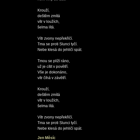
Krouží,

deštěm zmítá

vítr v loužích,

šelma lítá.

Vítr zvony nepřekřičí.

Tma se proti Slunci tyčí.

Nebe klesá do jehličí spát.

Tmou se plíží ráno,

už je cítit v povětří.

Vše je dokonáno,

vítr číhá v závětří.

Krouží,

deštěm zmítá

vítr v loužích,

šelma lítá.

Vítr zvony nepřekřičí.

Tma se proti Slunci tyčí.

Jen Měsíc