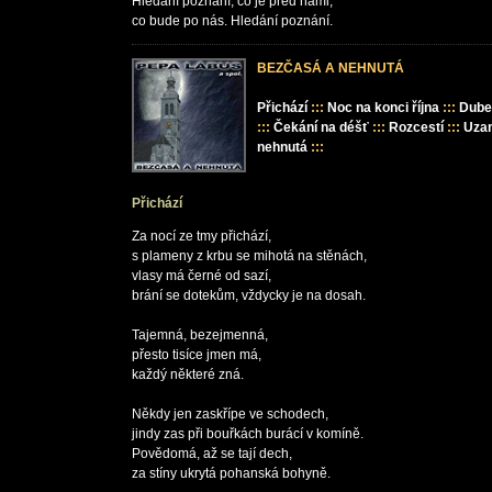
Hledání poznání, co je před námi,

BEZČASÁ A NEHNUTÁ
Přichází
:::
Noc na konci října
:::
Dube
:::
Čekání na déšť
:::
Rozcestí
:::
Uza
nehnutá
:::
Přichází
Za nocí ze tmy přichází,

s plameny z krbu se mihotá na stěnách,

vlasy má černé od sazí,

brání se dotekům, vždycky je na dosah.

Tajemná, bezejmenná,

přesto tisíce jmen má,

každý některé zná.

Někdy jen zaskřípe ve schodech,

jindy zas při bouřkách burácí v komíně.

Povědomá, až se tají dech,

za stíny ukrytá pohanská bohyně.
