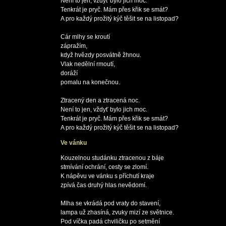
Není to jen, vždyť bylo jich moc.

Tenkrát je pryč. Mám přes křik se smát?

A pro každý prožitý kýč těšit se na listopad?

Cár mlhy se kroutí 

zápražím,

když hvězdy posvátně žhnou.

Vlak nedělní rmoutí,

doráží 

pomalu na konečnou.

Ztracený den a ztracená noc.

Není to jen, vždyť bylo jich moc.

Tenkrát je pryč. Mám přes křik se smát?

Ve vánku
Kouzelnou studánku ztracenou z báje

stmívání ochrání, cesty se zlomí.

K nápěvu ve vánku s příchutí kraje

zpívá čas druhý hlas nevědomí.

Mlha se vkrádá pod vraty do stavení,

lampa už zhasíná, zvuky mizí ze světnice.

Pod víčka padá chviličku po setmění
