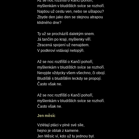
Až se noc roztříští o Kančí pohoří,

myšlenkám v bludištích svíce se rozhoří.

Najdou už cestu ven, nebo se ušlapou?

Zbyde den jako den se stejnou atrapou

klidného dne?

Ty už se procházíš dalekým snem.

Já tančím po kraji, myšlenky víří.

Ztracená spojení už nenajdem.

V podkroví vstávají netopýři.

Až se noc roztříští o Kančí pohoří,

myšlenkám v bludištích svíce se rozhoří.

Nevyjde vždycky všem všechno, či obojí.

Bludiště s bludištěm leckdy se propojí.

Často však ne.

Až se noc roztříští o Kančí pohoří,

myšlenkám v bludištích svíce se rozhoří.

Jen měsíc
Vzlétají ptáci v plné své síle,

hejno je oblak z kamene.

Jen Měsíc ví, kdo už tu jednou byl.
