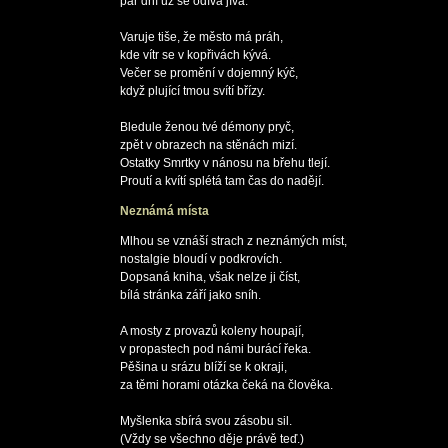
pár dní už se odívá jíva.

Varuje tiše, že město má práh,

kde vítr se v kopřivách kývá.

Večer se promění v dojemný kýč,

když plující tmou svítí břízy.

Bledule ženou tvé démony pryč,

zpět v obrazech na stěnách mizí.

Ostatky Smrtky v nánosu na břehu tlejí.

Neznámá místa
Mlhou se vznáší strach z neznámých míst,

nostalgie bloudí v podkrovích.

Dopsaná kniha, však nelze ji číst,

bílá stránka září jako sníh.

A mosty z provazů koleny houpají,

v propastech pod námi burácí řeka.

Pěšina u srázu blíží se k okraji,

za těmi horami otázka čeká na člověka.

Myšlenka sbírá svou zásobu sil.

(Vždy se všechno děje právě teď.)
