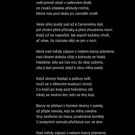
svět jemně obalí v safírovém těstě,

ze zvuků zdaleka přeludy míchá,

táhne nás pod skály po zarostlé cestě.

Vede přes pustý sad až k čarovnému býlí,

jež chrání před přízraky a před zhoubnou mocí.

Když už ne napořád, tak aspoň každou chvíli,

ať víme, že zázraky dějí se jen v noci,

která nad městy zápasí s nebem barvy plamene,

nad ránem dokola vždy s kohouty se hádá.

Hádáme, kdy asi čas noc do skal zažene,

zda ji tam povolá, když k ránu mlha padá.

Když stromy šeptají a pařezy svítí,

loučí se s větvovím budoucí chvojí.

Co kráčí po kraji pod hvězdnou sítí,

nikdy se nedoví ten, kdo se tmy bojí.

Barvy se přetaví v čerstvé skvrny z palety,

až přijde minuta, kdy se mlha zvedne.

Sny zavřeme do hlavy, posbíráme konfety.

V jeskyních svinutá přečkává noc ve dne.

Nad městy zápasí s nebem barvy plamene,
